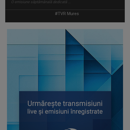
#TVR Mures
CAP DE AFIȘ
Emisiunea „Cap de afiş” revine cu un nou sezon ...