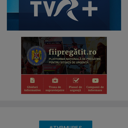
SPIRIT ȘI CREDINȚĂ
În agitația de zi cu zi, oferă-ți un moment de ...
SÍPSZÓ UTÁN / DUPĂ FLUIERUL FINAL
Emisiunea îşi propune să trateze unul sau mai ...
#TVRMURES