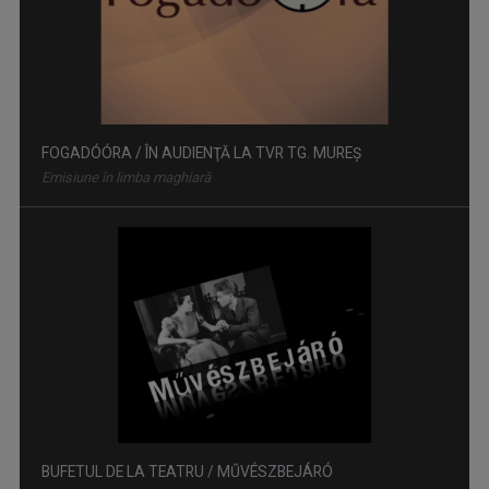
FOGADÓÓRA / ÎN AUDIENŢĂ LA TVR TG. MUREŞ
Emisiune în limba maghiară
BUFETUL DE LA TEATRU / MŰVÉSZBEJÁRÓ
O emisiune săptămânală dedicată ...