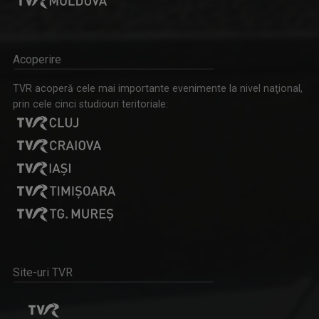
5 ZILE ÎN 60 MINUTE. RETROSPECTIVA SĂPTĂMÂNII
Acoperire
Cele mai importante subiecte ale jurnalelor de ...
TVR acoperă cele mai importante evenimente la nivel naţional,
prin cele cinci studiouri teritoriale:
TABLETA DE SĂNĂTATE
Site-uri TVR
50 de minute cu cei mai buni specialiști din ...