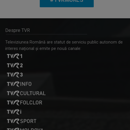
Despre TVR
Televiziunea Română are statut de serviciu public autonom de
interes naţional şi emite pe nouă canale:
GONDOLATOK VASÁRNAPRA / GÂNDURI DE DUMINICĂ
Un reportaj cu caracter religios care îmbină ...