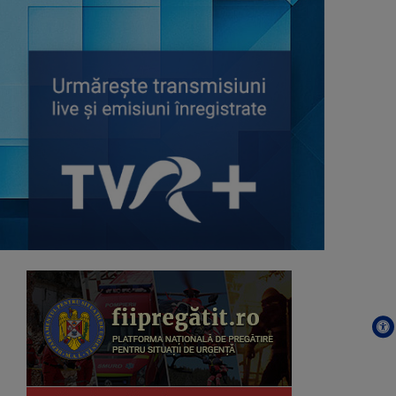
SAJTÓSZEMLE A MÚLTBÓL /
REVISTA PRESEI VECHI
Evenimentele de acum 100 de ani,
bârfele ...
COOKING SHOW - ROMÂNIA ÎN
BUCATE
O emisiune pe teme culinare în care
publicul ...
RAFINAMENT PLUS
Emisiune realizată de Coralia Ioana
Matea, ...
BUFETUL DE LA TEATRU /
MŰVÉSZBEJÁRÓ
O emisiune săptămânală dedicată ...