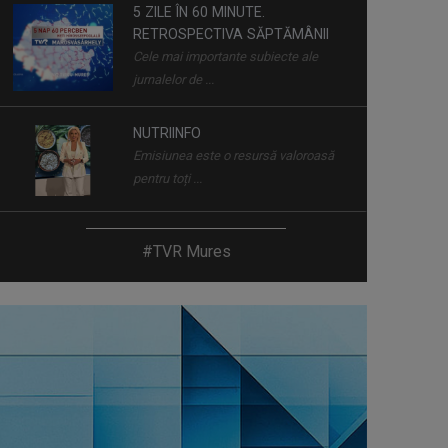
5 ZILE ÎN 60 MINUTE.
RETROSPECTIVA SĂPTĂMÂNII
Cele mai importante subiecte ale
jurnalelor de ...
NUTRIINFO
Emisiunea este o resursă valoroasă
pentru toți ...
TABLETA DE SĂNĂTATE
#TVR Mures
50 de minute cu cei mai buni
specialiști din ...
GONDOLATOK VASÁRNAPRA /
GÂNDURI DE DUMINICĂ
Un reportaj cu caracter religios care
îmbină ...