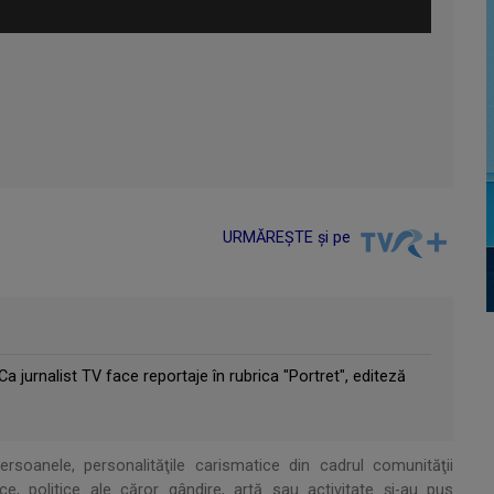
URMĂREȘTE și pe
 jurnalist TV face reportaje în rubrica "Portret", editeză
soanele, personalităţile carismatice din cadrul comunităţii
tice, politice ale căror gândire, artă sau activitate şi-au pus