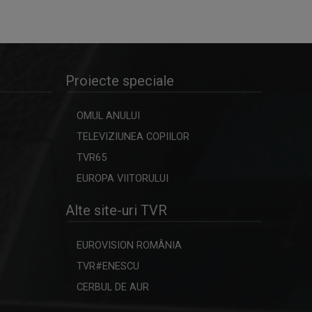
ROMANO DROM / CALEA
ROMANI
Lumea ta e lumea nostră - Tirro
sundal si ...
Proiecte speciale
SATUL MEU
OMUL ANULUI
Sâmbătă, duminică, ora 7.00, la TVR3
TELEVIZIUNEA COPIILOR
TVR65
EUROPA VIITORULUI
LUMEA DE APROAPE
Emisiune tip talk-show, care își
Alte site-uri TVR
propune să ...
EUROVISION ROMÂNIA
ORIGO / ORIGÓ
TVR#ENESCU
Reportaj care tratează sau
CERBUL DE AUR
anchetează ...