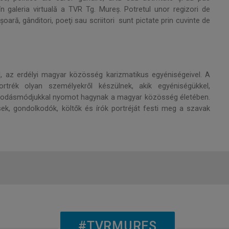
 galeria virtuală a TVR Tg. Mureş. Potretul unor regizori de
şoară, gânditori, poeţi sau scriitori sunt pictate prin cuvinte de
l, az erdélyi magyar közösség karizmatikus egyéniségeivel. A
 portrék olyan személyekről készülnek, akik egyéniségükkel,
ndolkodásmódjukkal nyomot hagynak a magyar közösség életében.
k, gondolkodók, költők és írók portréját festi meg a szavak
#TVRMURES