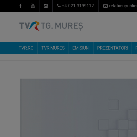
+4 021 3199112
relatiicupublic
TVR.RO
TVR MURES
EMISIUNI
PREZENTATORI