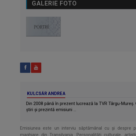
GALERIE FOTO
KULCSÁR ANDREA
Din 2008 până în prezent lucrează la TVR Târgu-Mureş. Ca
știri și prezintă emisiuni ...
Emisiunea este un interviu săptămânal cu şi despre per
maghiare din Transilvania. Personalităţi culturale, artis