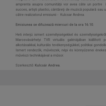
amprenta asupra comunităţii vor avea câte un portre în
succes, artişti plastici, cântăreţi de muzică populară sau u
către realizatorul emisiunii - Kulcsar Andrea.
Emisiunea se difuzează miercuri de la ora 16.10.
Heti interjú ismert személyiségekkel és személyiségekrő
Marosvásárhelyi TVR virtuális galériájában kiállított
alkotásaikkal, kulturális tevékenységükkel, politikai go
Ismert rendezők, művészek, népi és könnyűzenei énekese
művészi technikájával a műsor.
Szerkesztő:
Kulcsár Andrea
.