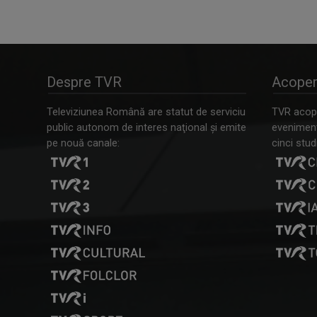
Despre TVR
Acoper
Televiziunea Română are statut de serviciu
TVR acope
public autonom de interes naţional şi emite
evenimente
pe nouă canale:
cinci studi