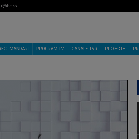
ul@tvr.ro
RECOMANDĂRI
PROGRAM TV
CANALE TVR
PROIECTE
PR