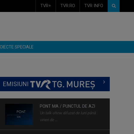
TVR+
TVR.RO
TVR INFO
OIECTE SPECIALE
EMISIUNI
PONT MA / PUNCTUL DE AZI
Un talk-show difuzat de luni până
vineri de ...