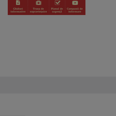
DEUTSCHE STUNDE / EMISIUNE
ÎN LIMBA GERMANĂ
Emisiune magazin, care prezintă
evenimente, ...
PORTRÉ / PORTRET
Emisiunea este un interviu
săptămânal cu şi ...
URECHI DE MĂGĂRUŞ -
SZAMÁRFÜL
Titlul emisiunii este un joc de cuvinte,
care ...
TOȚI ÎMPREUNĂ / EGYÜTT A 3-
AS CSATORNÁN
Emisiune magazin difuzată pe canalul
TVR3 care ...