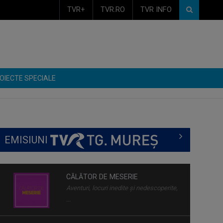
TVR+
TVR.RO
TVR INFO
OIECTE SPECIALE
EMISIUNI
CĂLĂTOR DE MESERIE
Aventuri, locuri inedite și nedescoperite,
...