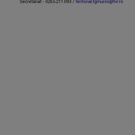
Secretariat - 0265.211.093 /
teritorial.tgmures@tvr.ro