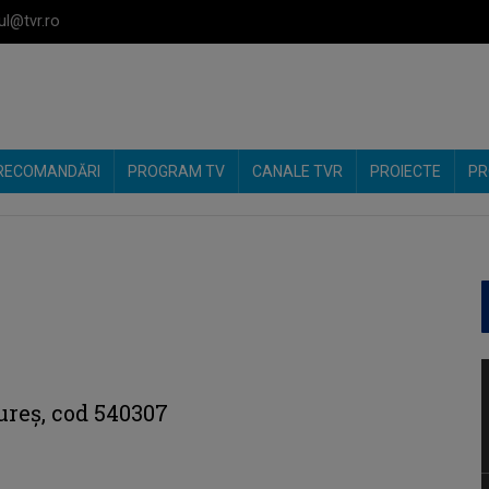
ul@tvr.ro
RECOMANDĂRI
PROGRAM TV
CANALE TVR
PROIECTE
PR
ureş, cod 540307