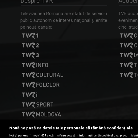
Despre TVR
Acoper
Televiziunea Română are statut de serviciu
TVR acope
public autonom de interes naţional şi emite
evenimente
pe nouă canale:
cinci studi
Nouă ne pasă ca datele tale personale să rămână confidențiale
Noi și partenerii noștri
657
stocăm și/sau accesăm informații pe dispozitivul dvs., precum identi