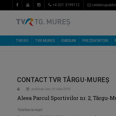
+4 021 3199112
relatiicupublic
TVR.RO
TVR MURES
EMISIUNI
PREZENTATORI
CONTACT TVR TÂRGU-MUREŞ
publicat: luni, 01 iulie 2013
Aleea Parcul Sportivilor nr. 2, Târgu-M
Telefon/e-mail
: