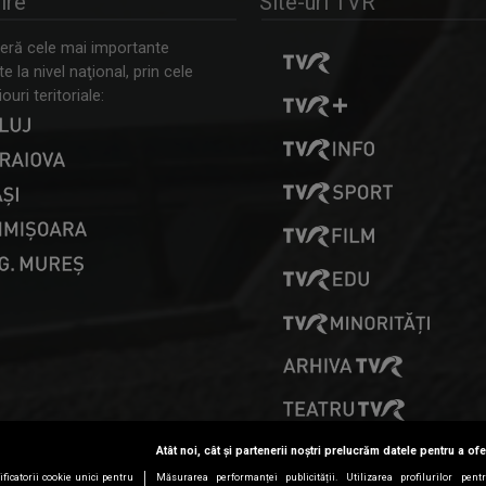
ire
Site-uri TVR
ră cele mai importante
 la nivel naţional, prin cele
ouri teritoriale:
PRESELECȚII
Atât noi, cât și partenerii noștri prelucrăm datele pentru a ofe
ficatorii cookie unici pentru
Măsurarea performanței publicității. Utilizarea profilurilor pent