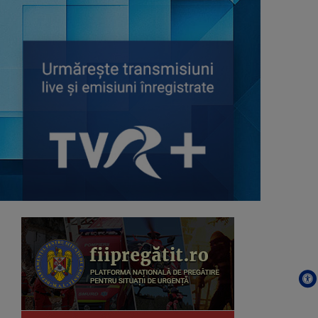
HÍRADÓ / JURNAL ÎN LIMBA
MAGHIARĂ
Cele mai importante evenimente din
județele ...
CALEIDOSCOP
Emisiune magazin
KÖNYVBEN AZ EMBER / O
CARTE PE SĂPTĂMÂNĂ
Emisiune dedicată iubitorilor de carte.
...
SATUL MEU
Sâmbătă, duminică, ora 7.00, la TVR3