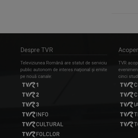
Despre TVR
Acoper
Televiziunea Română are statut de serviciu
TVR acope
public autonom de interes naţional şi emite
evenimente
pe nouă canale:
cinci studi