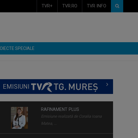
TVR+
TVR.RO
TVR INFO
OIECTE SPECIALE
EMISIUNI
RAFINAMENT PLUS
Emisiune realizată de Coralia Ioana
Matea, ...