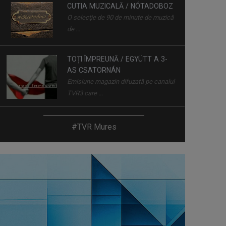
CUTIA MUZICALĂ / NÓTADOBOZ
O selecţie de 90 de minute de muzică
de ...
TOȚI ÎMPREUNĂ / EGYÜTT A 3-
AS CSATORNÁN
Emisiune magazin difuzată pe canalul
TVR3 care ...
ROMANO DROM / CALEA
#TVR Mures
ROMANI
Lumea ta e lumea nostră - Tirro
sundal si ...
5 ZILE ÎN 60 MINUTE.
RETROSPECTIVA SĂPTĂMÂNII
Cele mai importante subiecte ale
jurnalelor de ...