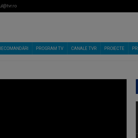
ul@tvr.ro
RECOMANDĂRI
PROGRAM TV
CANALE TVR
PROIECTE
PR