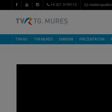
+4 021 3199112
relatiicupublic
TVR.RO
TVR MURES
EMISIUNI
PREZENTATORI