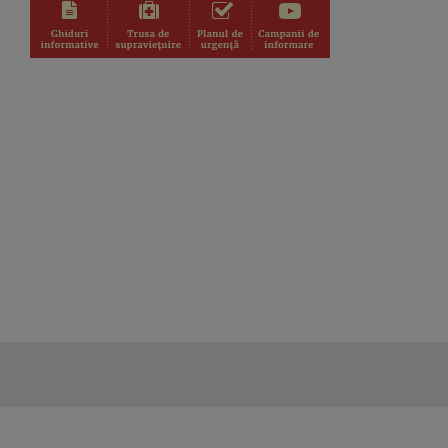
PRIM-PLAN OBIECTIV
Emisiune plină de informații, bună
dispoziție ...
CÂNTEC ȘI POVESTE
Emisiune unde descoperim poveştile
de dincolo ...
MESERIAŞII
Emisiunea Meseriaşiii a descoperit în
...
INFORMED
În cadrul vizitelor săptămânale la
medic, TVR ...