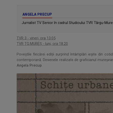
ANGELA PRECUP
Jurnalist TV Senior în cadrul Studioului TVR Târgu-Mure
TVR 3 - vineri, ora 13.05
TVR TG.MUREȘ - luni, ora 18.20
Poveștile fiecărei ediții surprind întâmplări ieșite din cot
contemporană. Desenele realizate de graficianul mureșe
Angela Precup
.