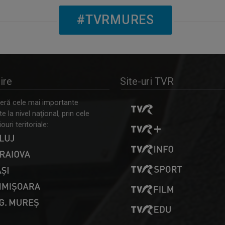
#TVRMURES
ire
Site-uri TVR
ră cele mai importante
 la nivel naţional, prin cele
ouri teritoriale: