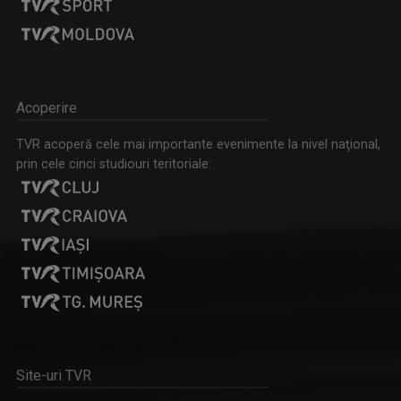
AGYAGÁSI LEVENTE
"Cred în mass-media publică, în misiunea ei de ...
Acoperire
TVR acoperă cele mai importante evenimente la nivel naţional,
prin cele cinci studiouri teritoriale:
STIL VERDE / ZÖLD STÍLUS
Un program dedicat iubitorilor naturii, ...
SZOMBATFALVI KATALIN
Jurnalist de televiziune în cadrul Studioul ...
Site-uri TVR