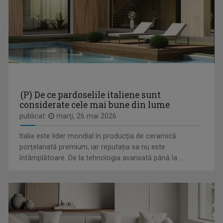
INFORMED
În cadrul vizitelor săptămânale la medic, TVR ...
(P) De ce pardoselile italiene sunt
considerate cele mai bune din lume
publicat:
marţi, 26 mai 2026
ANGELA PRECUP
Italia este lider mondial în producția de ceramică
Jurnalist TV Senior în cadrul Studioului TVR ...
porțelanată premium, iar reputația sa nu este
întâmplătoare. De la tehnologia avansată până la ...
NUTRIINFO
Emisiunea este o resursă valoroasă pentru toți ...