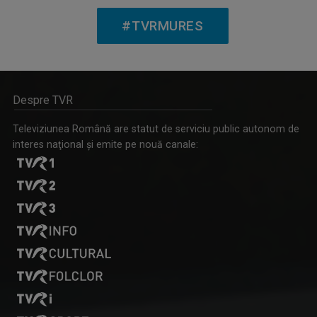
#TVRMURES
DIN ZESTREA ARDEALULUI
Emisiune folclorică
Despre TVR
Televiziunea Română are statut de serviciu public autonom de
interes naţional şi emite pe nouă canale:
KANTOR EMOKE
Kántor Emőke este redactorul emisiunilor ...
PICĂTURA DE CULTURĂ
Pentru o minte sănătoasă, consumaţi cel puţin ...