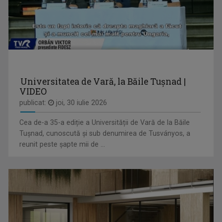
Dacă eşti un fan al sportului nu trebuie să ...
CLAUDIA ZĂTREANU
Face parte din echipa TVR Tg. Mureș încă de la ...
Universitatea de Vară, la Băile Tușnad |
VIDEO
publicat:
joi, 30 iulie 2026
Cea de-a 35-a ediție a Universității de Vară de la Băile
Tușnad, cunoscută și sub denumirea de Tusványos, a
ORIGO / ORIGÓ
reunit peste șapte mii de ...
Reportaj care tratează sau anchetează ...
PETRONELA MORARU
Jurnalist la TVR Târgu Mureș chiar din anul ...