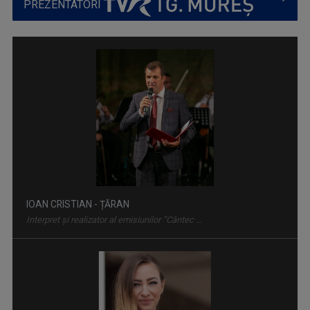
PREZENTATORI
URECHI DE MĂGĂRUŞ - SZAMÁRFÜL
Titlul emisiunii este un joc de cuvinte, care ...
IOAN CRISTIAN - ȚĂRAN
Interpret și realizator al emisiunilor ”Cântec ...