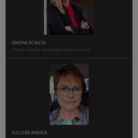
FORUM ECONOMIC
Talk-show interactiv, filmat în studio, cu ...
SIMONA BOANTA
“Peste 15 ani de experienţă în presa scrisă şi ...
ROMANO DROM / CALEA ROMANI
Lumea ta e lumea nostră - Tirro sundal si ...
KULCSÁR ANDREA