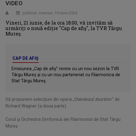
VIDEO
publicat: miercuri, 19 iunie 2024
Vineri, 21 iunie, de la ora 18:00, vă invităm să
urmăriți o nouă ediție "Cap de afiș", la TVR Târgu
Mureș.
CAP DE AFIȘ
Emisiunea „Cap de afiş” revine cu un nou sezon la TVR
Târgu Mureş şi cu un nou parteneriat cu Filarmonica de
Stat Târgu Mureş.
Vă propunem selecțiuni din opera „Olandezul zburător” de
Richard Wagner (a doua parte).
.
Corul și Orchestra Simfonică ale Filarmonicii de Stat Târgu
Mureş
.