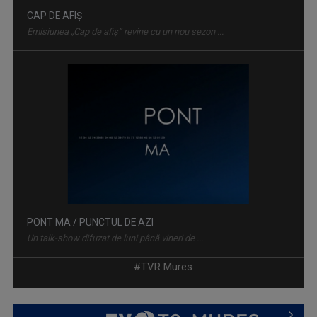
CAP DE AFIȘ
Emisiunea „Cap de afiş” revine cu un nou sezon ...
PONT MA / PUNCTUL DE AZI
Un talk-show difuzat de luni până vineri de ...
#TVR Mures