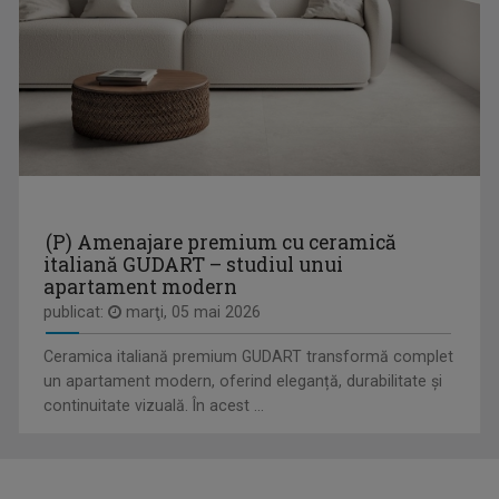
KRISZTINA MOLNÁR
Jurnalistă de 20 de ani. Prima dragoste a fost ...
(P) Amenajare premium cu ceramică
italiană GUDART – studiul unui
apartament modern
PRIM-PLAN OBIECTIV
Emisiune plină de informații, bună dispoziție ...
publicat:
marţi, 05 mai 2026
Ceramica italiană premium GUDART transformă complet
un apartament modern, oferind eleganță, durabilitate și
continuitate vizuală. În acest ...
COSTIN MIRON
Lucrează în Televiziunea Română din anul 1994 ...