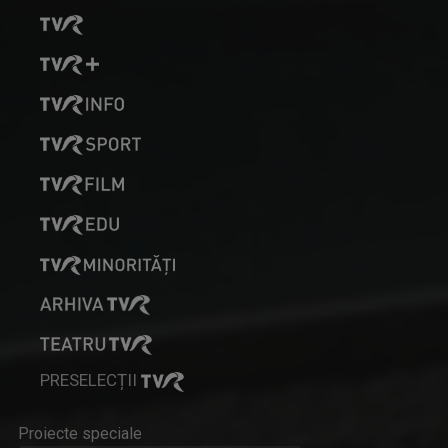
DEUTSCHE STUNDE / EMISIUNE ÎN LIMBA GERMANĂ
Emisiune magazin, care prezintă evenimente, ...
SIMONA CRISTINA TONCEAN
Realizator "NutriInfo" la TVR Târgu Mureș.
FÖLDKÖZELBEN / MAGAZIN AGRAR
PRESELECȚII
Emisiune în limba maghiară, care abordează ...
Proiecte speciale