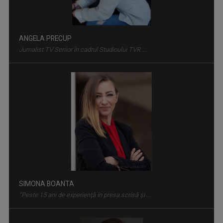
ANGELA PRECUP
Jurnalist TV Senior în cadrul Studioului TVR ...
SATUL MEU
Sâmbătă, duminică, ora 7.00, la TVR3
SIMONA BOANTA
“Peste 15 ani de experienţă în presa scrisă şi ...