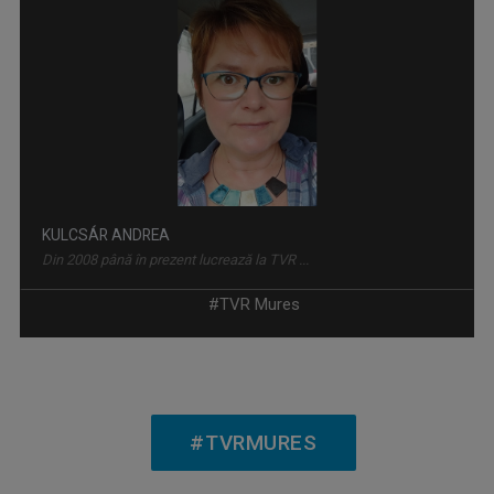
SAJTÓSZEMLE A MÚLTBÓL / REVISTA PRESEI VECHI
Evenimentele de acum 100 de ani, bârfele ...
KULCSÁR ANDREA
Din 2008 până în prezent lucrează la TVR ...
#TVR Mures
HÍRADÓ / JURNAL ÎN LIMBA MAGHIARĂ
Cele mai importante evenimente din județele ...
#TVRMURES