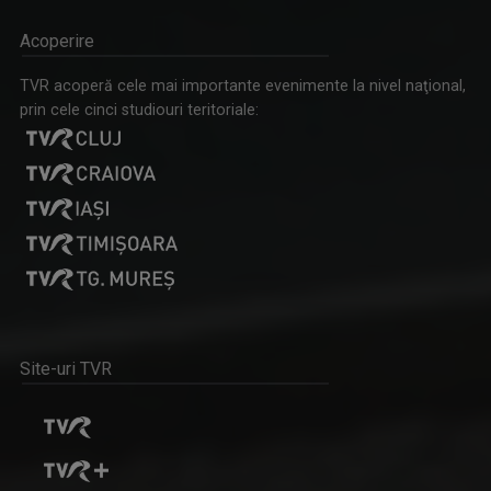
Acoperire
PONT MA / PUNCTUL DE AZI
TVR acoperă cele mai importante evenimente la nivel naţional,
Un talk-show difuzat de luni până vineri de ...
prin cele cinci studiouri teritoriale:
COSTIN MIRON
Lucrează în Televiziunea Română din anul 1994 ...
Site-uri TVR
LUMEA DE APROAPE
Emisiune tip talk-show, care își propune să ...