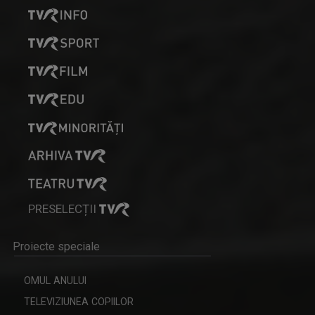
CLAUDIA ZĂTREANU
Face parte din echipa TVR Tg. Mureș încă de la ...
STIL VERDE / ZÖLD STÍLUS
Un program dedicat iubitorilor naturii, ...
PRESELECȚII
KRISZTINA MOLNÁR
Proiecte speciale
Jurnalistă de 20 de ani. Prima dragoste a fost ...
OMUL ANULUI
TELEVIZIUNEA COPIILOR