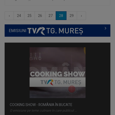
‹
24
25
26
27
28
29
›
EMISIUNI
COOKING SHOW - ROMÂNIA ÎN BUCATE
O emisiune pe teme culinare în care publicul ...