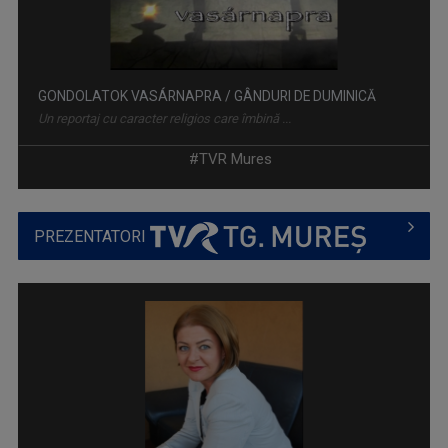
GONDOLATOK VASÁRNAPRA / GÂNDURI DE DUMINICĂ
Un reportaj cu caracter religios care îmbină ...
#TVR Mures
PREZENTATORI
KÖNYVBEN AZ EMBER / O CARTE PE SĂPTĂMÂNĂ
Emisiune dedicată iubitorilor de carte. ...