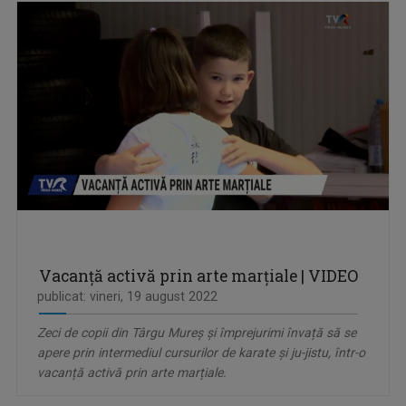
Vacanță activă prin arte marțiale | VIDEO
publicat: vineri, 19 august 2022
Zeci de copii din Târgu Mureș și împrejurimi învață să se
apere prin intermediul cursurilor de karate și ju-jistu, într-o
vacanță activă prin arte marțiale.