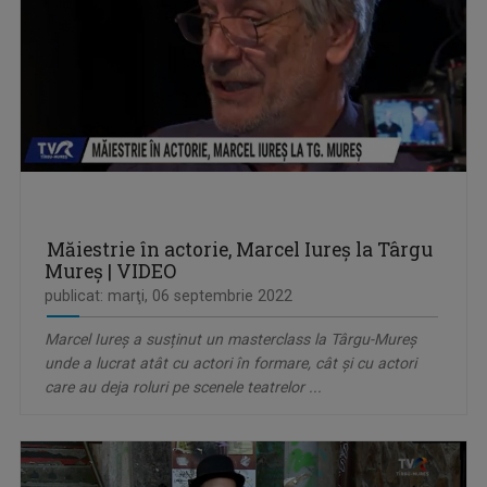
Măiestrie în actorie, Marcel Iureș la Târgu
Mureș | VIDEO
publicat: marţi, 06 septembrie 2022
Marcel Iureș a susținut un masterclass la Târgu-Mureș
unde a lucrat atât cu actori în formare, cât și cu actori
care au deja roluri pe scenele teatrelor ...