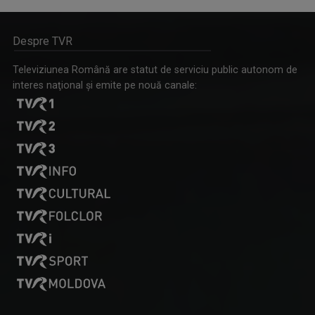
Despre TVR
CLAUDIU OROS
TVR Târgu-Mureş este pentru el o provocare. În ...
Televiziunea Română are statut de serviciu public autonom de
interes naţional şi emite pe nouă canale:
RAFINAMENT PLUS
Emisiune realizată de Coralia Ioana Matea, ...
BERECKI EDIT
Fac parte din generația care a crescut cu ...