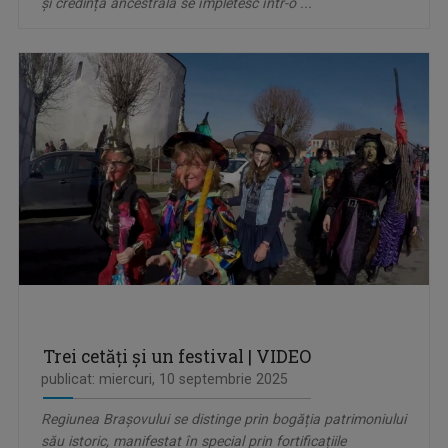
și credința ancestrală se împletesc într-o ...
Trei cetăți și un festival | VIDEO
publicat: miercuri, 10 septembrie 2025
Regiunea Brașovului se distinge prin bogăția patrimoniului
său istoric, manifestat în special prin fortificațiile