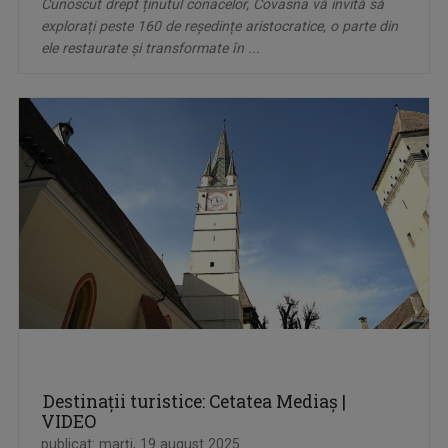
Cunoscut drept ținutul conacelor, Covasna vă invită să
explorați peste 160 de reședințe aristocratice, o parte din
ele restaurate și transformate în ...
Destinații turistice: Cetatea Mediaș |
VIDEO
publicat: marţi, 19 august 2025