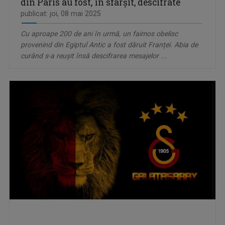
din Paris au fost, în sfârșit, descifrate
publicat: joi, 08 mai 2025
Cu aproape 200 de ani în urmă, un faimos obelisc
provenind din Egiptul Antic a fost dăruit Franței. Abia de
curând s-a reușit însă descifrarea mesajelor ...