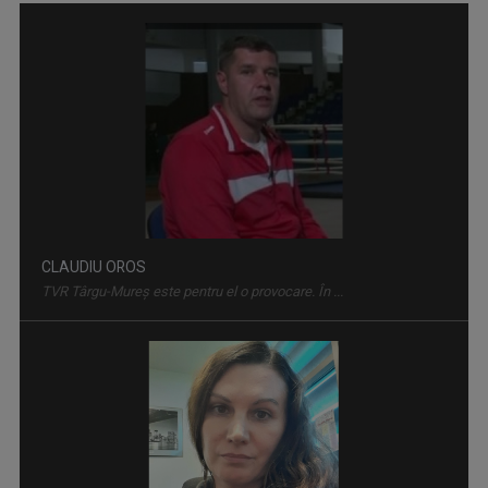
COOKING SHOW - ROMÂNIA ÎN BUCATE
O emisiune pe teme culinare în care publicul ...
CLAUDIU OROS
TVR Târgu-Mureş este pentru el o provocare. În ...
TOȚI ÎMPREUNĂ / EGYÜTT A 3-AS CSATORNÁN
Emisiune magazin difuzată pe canalul TVR3 care ...