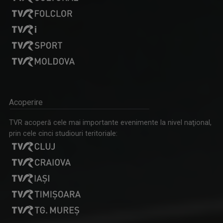
SIMONA CRISTINA TONCEAN
Realizator "NutriInfo" la TVR Târgu Mureș.
Acoperire
HÍRADÓ / JURNAL ÎN LIMBA MAGHIARĂ
TVR acoperă cele mai importante evenimente la nivel naţional,
Cele mai importante evenimente din județele ...
prin cele cinci studiouri teritoriale:
IOAN CRISTIAN - ȚĂRAN
Interpret și realizator al emisiunilor ”Cântec ...