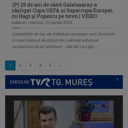
(P) 25 de ani de când Galatasaray a
câștigat Cupa UEFA și Supercupa Europei,
cu Hagi și Popescu pe teren | VIDEO
publicat: miercuri, 23 aprilie 2025
Competițiile de top ale fotbalului european sunt dominate
în mod obișnuit de cluburi din cele mai puternice
campionate de pe continent - cele din La Liga ...
1
2
3
4
5
›
EMISIUNI