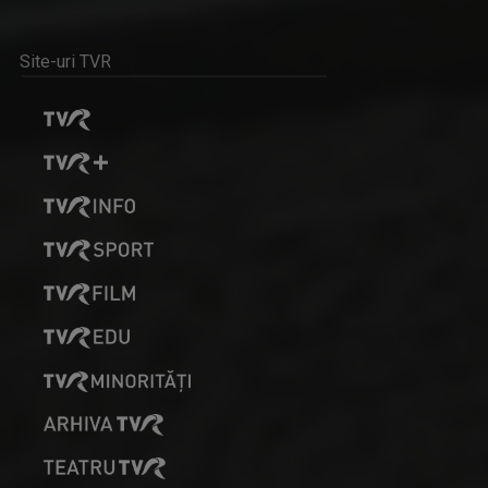
Site-uri TVR
DEUTSCHE STUNDE / EMISIUNE ÎN LIMBA GERMANĂ
Emisiune magazin, care prezintă evenimente, ...
AGYAGÁSI LEVENTE
"Cred în mass-media publică, în misiunea ei de ...
URECHI DE MĂGĂRUŞ - SZAMÁRFÜL
Titlul emisiunii este un joc de cuvinte, care ...