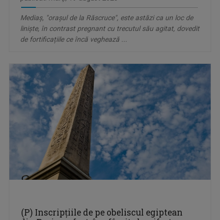
Mediaș, "orașul de la Răscruce", este astăzi ca un loc de
liniște, în contrast pregnant cu trecutul său agitat, dovedit
de fortificațiile ce încă veghează ...
(P) Inscripțiile de pe obeliscul egiptean