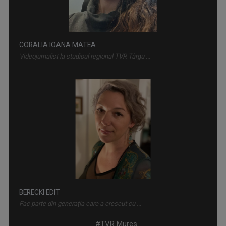
CORALIA IOANA MATEA
Videojurnalist la studioul regional TVR Târgu ...
INFORMED
În cadrul vizitelor săptămânale la medic, TVR ...
BERECKI EDIT
Fac parte din generația care a crescut cu ...
#TVR Mures