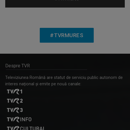
CAP DE AFIȘ
Emisiunea „Cap de afiş” revine cu un nou sezon ...
#TVRMURES
Despre TVR
COSTIN MIRON
Lucrează în Televiziunea Română din anul 1994 ...
Televiziunea Română are statut de serviciu public autonom de
interes naţional şi emite pe nouă canale:
SPIRIT ȘI CREDINȚĂ
În agitația de zi cu zi, oferă-ți un moment de ...