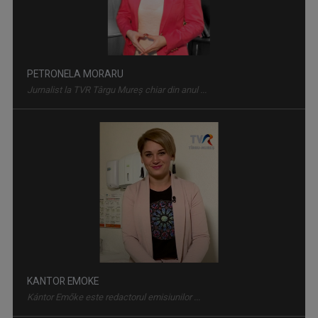
PETRONELA MORARU
Jurnalist la TVR Târgu Mureș chiar din anul ...
CUTIA MUZICALĂ / NÓTADOBOZ
O selecţie de 90 de minute de muzică de ...
KANTOR EMOKE
Kántor Emőke este redactorul emisiunilor ...