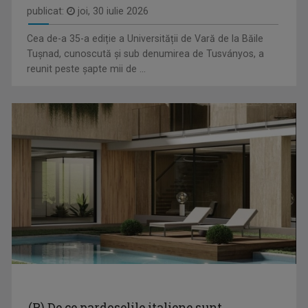
publicat:
joi, 30 iulie 2026
Cea de-a 35-a ediție a Universității de Vară de la Băile
Tușnad, cunoscută și sub denumirea de Tusványos, a
SÍPSZÓ UTÁN / DUPĂ FLUIERUL FINAL
reunit peste șapte mii de ...
Emisiunea îşi propune să trateze unul sau mai ...
CLAUDIA ZĂTREANU
Face parte din echipa TVR Tg. Mureș încă de la ...
DEUTSCHE STUNDE / EMISIUNE ÎN LIMBA GERMANĂ
Emisiune magazin, care prezintă evenimente, ...
(P) De ce pardoselile italiene sunt