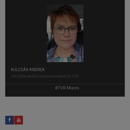
PORTRÉ / PORTRET
Emisiunea este un interviu săptămânal cu şi ...
KULCSÁR ANDREA
Din 2008 până în prezent lucrează la TVR ...
#TVR Mures
PONT MA / PUNCTUL DE AZI
Un talk-show difuzat de luni până vineri de ...