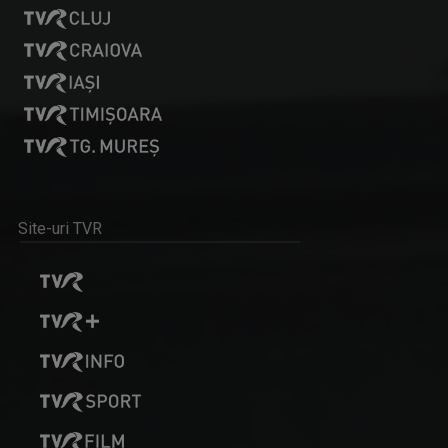
ORIGO / ORIGÓ
Reportaj care tratează sau anchetează ...
AGYAGÁSI LEVENTE
"Cred în mass-media publică, în misiunea ei de ...
Site-uri TVR
DIN ZESTREA ARDEALULUI
Emisiune folclorică