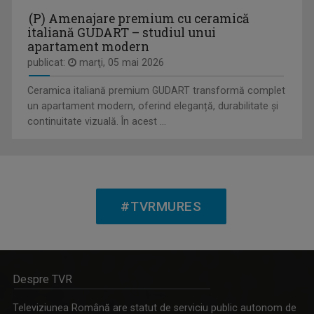
(P) Amenajare premium cu ceramică
italiană GUDART – studiul unui
apartament modern
FÖLDKÖZELBEN / MAGAZIN AGRAR
Emisiune în limba maghiară, care abordează ...
publicat:
marţi, 05 mai 2026
Ceramica italiană premium GUDART transformă complet
un apartament modern, oferind eleganță, durabilitate și
continuitate vizuală. În acest ...
BERECKI EDIT
Fac parte din generația care a crescut cu ...
#TVRMURES
ISTORIA NECUNOSCUTĂ
Duminică, ora 11.30, bilunar
Despre TVR
Televiziunea Română are statut de serviciu public autonom de