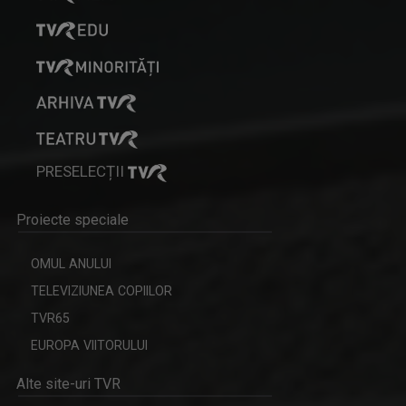
ANDRADA GŐRŐG
Sunt Andrada Gőrőg, jurnalist TV (S), în ...
CAP DE AFIȘ
PRESELECȚII
Emisiunea „Cap de afiş” revine cu un nou sezon ...
Proiecte speciale
OMUL ANULUI
IOAN CRISTIAN - ȚĂRAN
TELEVIZIUNEA COPIILOR
Interpret și realizator al emisiunilor ”Cântec ...
TVR65
EUROPA VIITORULUI
Alte site-uri TVR