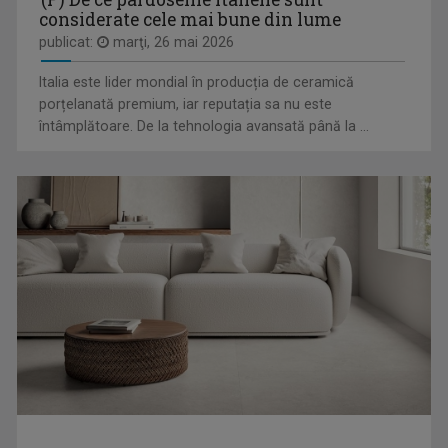
considerate cele mai bune din lume
publicat:
marţi, 26 mai 2026
SZOMBATFALVI KATALIN
Italia este lider mondial în producția de ceramică
Jurnalist de televiziune în cadrul Studioul ...
porțelanată premium, iar reputația sa nu este
întâmplătoare. De la tehnologia avansată până la ...
RAFINAMENT PLUS
Emisiune realizată de Coralia Ioana Matea, ...
KRISZTINA MOLNÁR
Jurnalistă de 20 de ani. Prima dragoste a fost ...