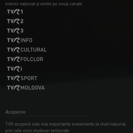
interes naţional şi emite pe nouă canale:
CORALIA IOANA MATEA
Videojurnalist la studioul regional TVR Târgu ...
KAPCSOLJUK BRÜSSZELT / LEGĂTURA LA BRUXELLES
Emisiune în limba maghiară
LACRIMA BALINT-BLOJ
Jurnalist TV Senior la studioul teritorial TVR ...
Acoperire
TVR acoperă cele mai importante evenimente la nivel naţional,
prin cele cinci studiouri teritoriale: