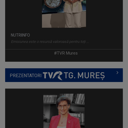
NUTRIINFO
Emisiunea este o resursă valoroasă pentru toți ...
#TVR Mures
PREZENTATORI
FOGADÓÓRA / ÎN AUDIENŢĂ LA TVR TG. MUREŞ
Emisiune în limba maghiară