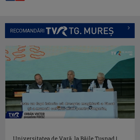
RECOMANDĂRI
IOAN CRISTIAN - ȚĂRAN
Interpret și realizator al emisiunilor ”Cântec ...
NUTRIINFO
Emisiunea este o resursă valoroasă pentru toți ...
KULCSÁR ANDREA
Din 2008 până în prezent lucrează la TVR ...
Universitatea de Vară, la Băile Tușnad |