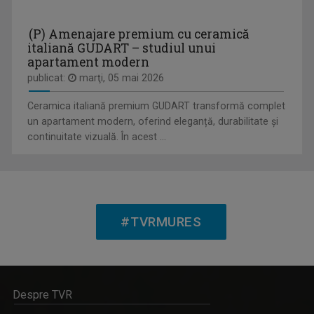
(P) Amenajare premium cu ceramică
italiană GUDART – studiul unui
apartament modern
FOGADÓÓRA / ÎN AUDIENŢĂ LA TVR TG. MUREŞ
Emisiune în limba maghiară
publicat:
marţi, 05 mai 2026
Ceramica italiană premium GUDART transformă complet
un apartament modern, oferind eleganță, durabilitate și
continuitate vizuală. În acest ...
CLAUDIA ZĂTREANU
Face parte din echipa TVR Tg. Mureș încă de la ...
#TVRMURES
CAP DE AFIȘ
Emisiunea „Cap de afiş” revine cu un nou sezon ...
Despre TVR