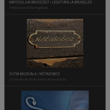
KAPCSOLJUK BRÜSSZELT / LEGĂTURA LA BRUXELLES
Emisiune în limba maghiară
CUTIA MUZICALĂ / NÓTADOBOZ
O selecţie de 90 de minute de muzică de ...