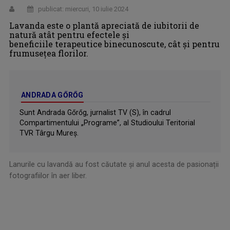
publicat: miercuri, 10 iulie 2024
Lavanda este o plantă apreciată de iubitorii de
natură atât pentru efectele și
beneficiile terapeutice binecunoscute, cât și pentru
frumusețea florilor.
ANDRADA GŐRŐG
Sunt Andrada Gőrőg, jurnalist TV (S), în cadrul
Compartimentului „Programe”, al Studioului Teritorial
TVR Târgu Mureș.
Lanurile cu lavandă au fost căutate și anul acesta de pasionații
fotografiilor în aer liber.