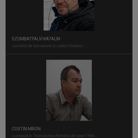
Emisiunea prezintă săptămânal, secvențe din ...
SZOMBATFALVI KATALIN
Jurnalist de televiziune în cadrul Studioul ...
URECHI DE MĂGĂRUŞ - SZAMÁRFÜL
Titlul emisiunii este un joc de cuvinte, care ...
COSTIN MIRON
Lucrează în Televiziunea Română din anul 1994 ...