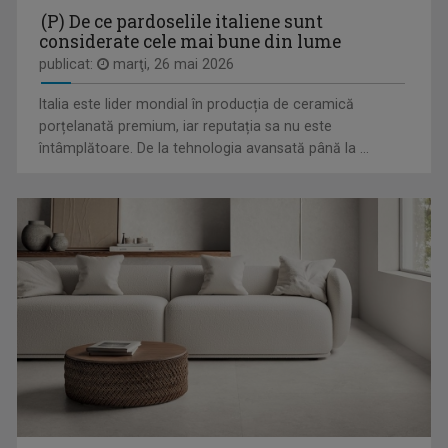
(P) De ce pardoselile italiene sunt
considerate cele mai bune din lume
publicat:
marţi, 26 mai 2026
AGYAGÁSI LEVENTE
Italia este lider mondial în producția de ceramică
"Cred în mass-media publică, în misiunea ei de ...
porțelanată premium, iar reputația sa nu este
întâmplătoare. De la tehnologia avansată până la ...
KÖNYVBEN AZ EMBER / O CARTE PE SĂPTĂMÂNĂ
Emisiune dedicată iubitorilor de carte. ...
KRISZTINA MOLNÁR
Jurnalistă de 20 de ani. Prima dragoste a fost ...