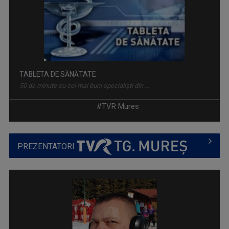
TABLETA DE SĂNĂTATE
50 de minute cu cei mai buni specialiști din ...
#TVR Mures
PREZENTATORI
SCHIȚE URBANE