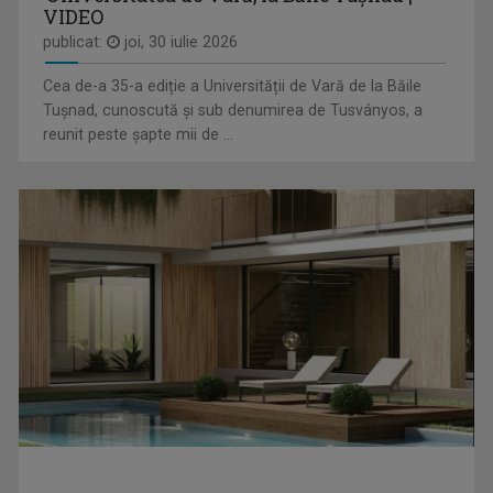
VIDEO
publicat:
joi, 30 iulie 2026
Cea de-a 35-a ediție a Universității de Vară de la Băile
Tușnad, cunoscută și sub denumirea de Tusványos, a
FORUM ECONOMIC
reunit peste șapte mii de ...
Talk-show interactiv, filmat în studio, cu ...
PETRONELA MORARU
Jurnalist la TVR Târgu Mureș chiar din anul ...
BUFETUL DE LA TEATRU / MŰVÉSZBEJÁRÓ
O emisiune săptămânală dedicată ...