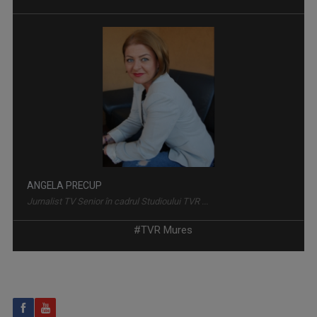
GONDOLATOK VASÁRNAPRA / GÂNDURI DE DUMINICĂ
Un reportaj cu caracter religios care îmbină ...
ANGELA PRECUP
Jurnalist TV Senior în cadrul Studioului TVR ...
#TVR Mures
BIRUITORII
Emisiunea „Biruitorii - Oamenii care se ...