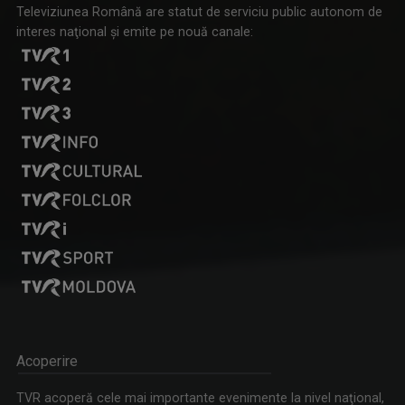
Televiziunea Română are statut de serviciu public autonom de
interes naţional şi emite pe nouă canale:
ANDRADA GŐRŐG
Sunt Andrada Gőrőg, jurnalist TV (S), în ...
ORIGO / ORIGÓ
Reportaj care tratează sau anchetează ...
CORALIA IOANA MATEA
Videojurnalist la studioul regional TVR Târgu ...
Acoperire
TVR acoperă cele mai importante evenimente la nivel naţional,